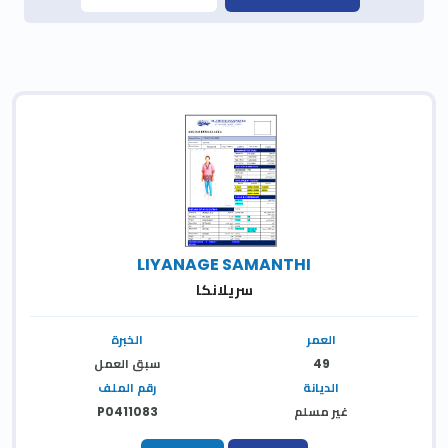
LIYANAGE SAMANTHI
سريلانكا
العمر
الخبرة
49
سبق العمل
الديانة
رقم الملف
غير مسلم
P0411083