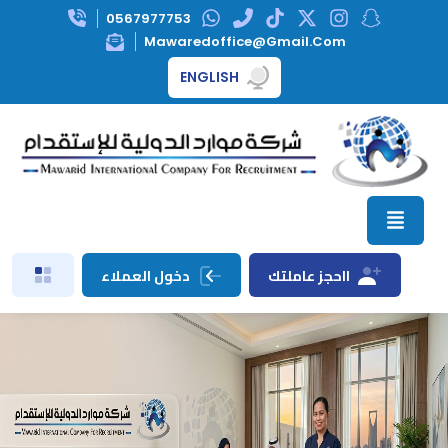
0567977753
Mawaredoffice@gmail.com
ENGLISH
ااحجز عاملتك
دخول العملاء