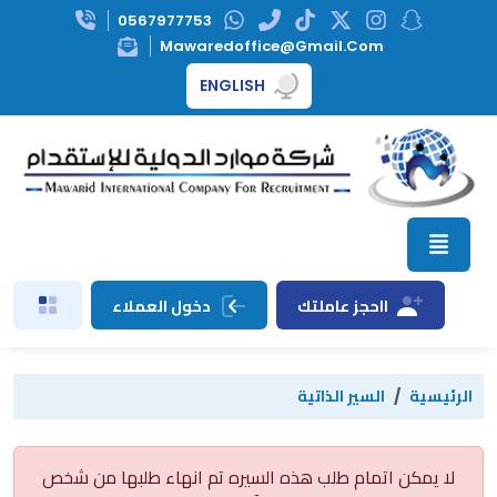
0567977753
Mawaredoffice@gmail.com
ENGLISH
ااحجز عاملتك
دخول العملاء
الرئيسية
السير الذاتية
لا يمكن اتمام طلب هذه السيره تم انهاء طلبها من شخص