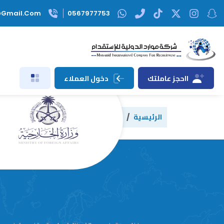
@gmail.com
0567977753
ااحجز عاملتك
دخول العملاء
الرئيسية
السير الذاتية