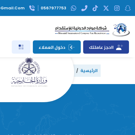
@gmail.com
0567977753
ااحجز عاملتك
دخول العملاء
الرئيسية
السير الذاتية