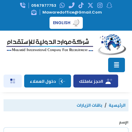
0567977753
Mawaredoffice@gmail.com
ENGLISH
ااحجز عاملتك
دخول العملاء
الرئيسية
باقات الزيارات
الإسم